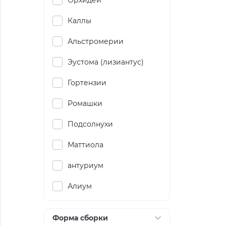
Орхидеи
Каллы
Альстромерии
Эустома (лизиантус)
Гортензии
Ромашки
Подсолнухи
Маттиола
антуриум
Алиум
Форма сборки