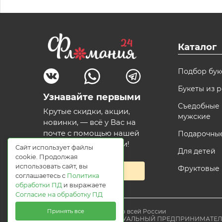
Каталог
Подбор бук
Букеты из р
Узнавайте первыми
Съедобные 
Крутые скидки, акции,
мужские
новинки, — всё у Вас на
почте с помощью нашей
Подарочны
волшебной рассылки!
Сайт использует файлы
Для детей
cookie. Продолжая
использовать сайт, вы
Фруктовые
Подписаться
соглашаетесь с
Политика
обработки ПД
и выражаете
Согласие на обработку ПД
Принять все
© 2021 Доставка цветов по всей России
Flomania24.ru ИНДИВИДУАЛЬНЫЙ ПРЕДПРИНИМАТЕ