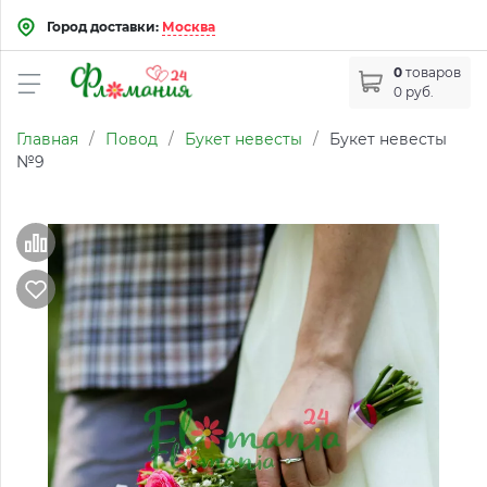
Город доставки:
Москва
0
товаров
0 руб.
Главная
/
Повод
/
Букет невесты
/
Букет невесты
№9