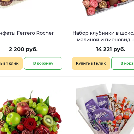
нфеты Ferrero Rocher
Набор клубники в шоко
малиной и пионовид
розами «Десерт для кор
2 200 руб.
14 221 руб.
»
ь в 1 клик
В корзину
Купить в 1 клик
В корз