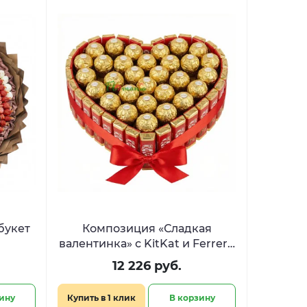
букет
Композиция «Сладкая
валентинка» с KitKat и Ferrero
»
в форме сердца
12 226 руб.
ину
Купить в 1 клик
В корзину