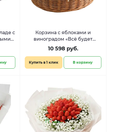
ладе с
Корзина с яблоками и
ными
виноградом «Всё будет
олевы​
сочно»
10 598 руб.
ину
Купить в 1 клик
В корзину