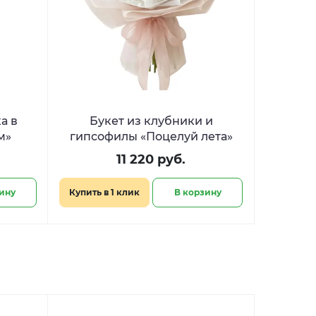
а в
Букет из клубники и
м»
гипсофилы «Поцелуй лета»
11 220 руб.
ину
Купить в 1 клик
В корзину