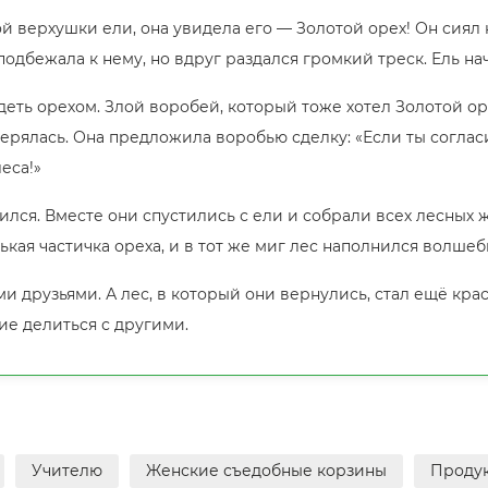
й верхушки ели, она увидела его — Золотой орех! Он сиял 
одбежала к нему, но вдруг раздался громкий треск. Ель нач
адеть орехом. Злой воробей, который тоже хотел Золотой ор
стерялась. Она предложила воробью сделку: «Если ты согла
еса!»
ился. Вместе они спустились с ели и собрали всех лесных
ькая частичка ореха, и в тот же миг лес наполнился волше
ми друзьями. А лес, в который они вернулись, стал ещё кр
ие делиться с другими.
Учителю
Женские съедобные корзины
Проду