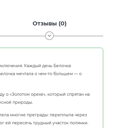
Отзывы (0)
риключения. Каждый день Белочка
 Белочка мечтала о чем-то большем — о
у о «Золотом орехе», который спрятан на
лесной природы.
лела многие преграды: переплыла через
г ей пересечь трудный участок полянки.