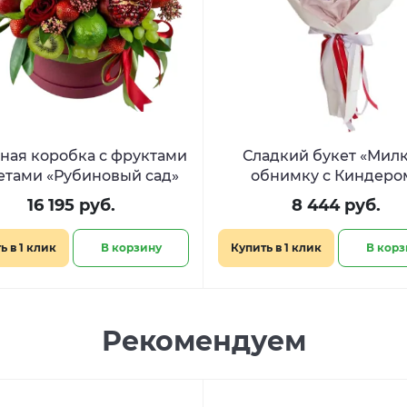
ая коробка с фруктами
Сладкий букет «Милк
етами «Рубиновый сад»
обнимку с Киндеро
16 195 руб.
8 444 руб.
ь в 1 клик
В корзину
Купить в 1 клик
В корз
Рекомендуем